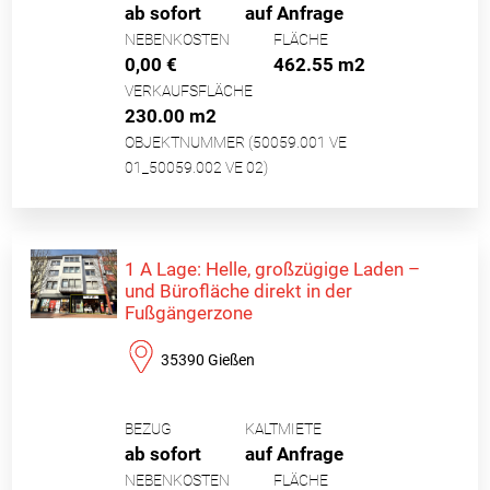
ab sofort
auf Anfrage
NEBENKOSTEN
FLÄCHE
0,00 €
462.55 m2
VERKAUFSFLÄCHE
230.00 m2
OBJEKTNUMMER (50059.001 VE
01_50059.002 VE 02)
1 A Lage: Helle, großzügige Laden –
und Bürofläche direkt in der
Fußgängerzone
35390 Gießen
BEZUG
KALTMIETE
ab sofort
auf Anfrage
NEBENKOSTEN
FLÄCHE