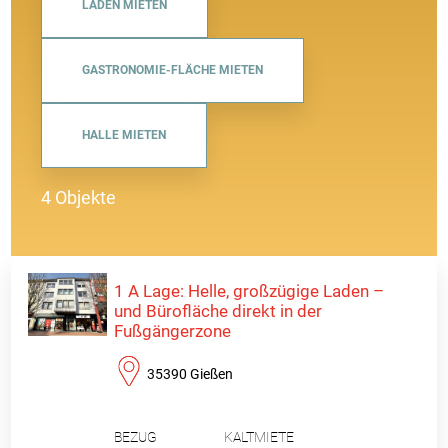
LADEN MIETEN
GASTRONOMIE-FLÄCHE MIETEN
HALLE MIETEN
4 Objekte
1 A Lage: Helle, großzügige Laden –
und Bürofläche direkt in der
Fußgängerzone
35390 Gießen
BEZUG
KALTMIETE