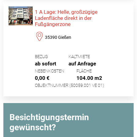
1 A Lage: Helle, großzügige
Ladenfläche direkt in der
Fußgängerzone
35390 Gießen
BEZUG
KALTMIETE
ab sofort
auf Anfrage
NEBENKOSTEN
FLÄCHE
0,00 €
104.00 m2
OBJEKTNUMMER (50059.001 VE 01)
Besichtigungstermin
gewünscht?