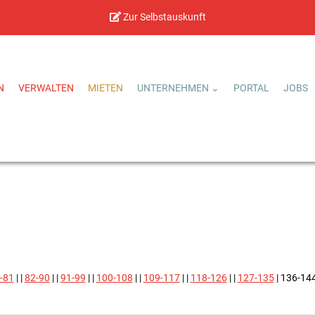
Zur Selbstauskunft
N
VERWALTEN
MIETEN
UNTERNEHMEN
PORTAL
JOBS
-81
| |
82-90
| |
91-99
| |
100-108
| |
109-117
| |
118-126
| |
127-135
| 136-14