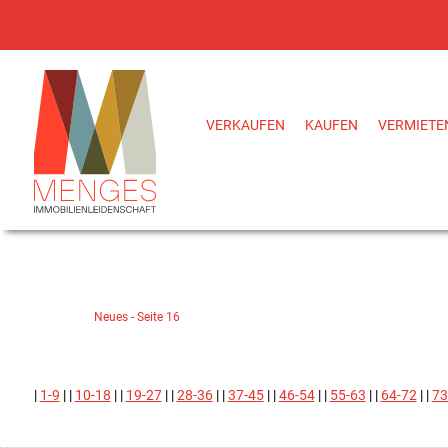
VERKAUFEN
KAUFEN
VERMIETE
Neues - Seite 16
|
1-9
| |
10-18
| |
19-27
| |
28-36
| |
37-45
| |
46-54
| |
55-63
| |
64-72
| |
73