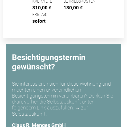
KALTMIETE
BETRIEBSKOSTEN
310,00 €
130,00 €
FREI AB:
sofort
Besichtigungstermin
gewünscht?
Sie interessieren sich für diese Wohnung und
möchten einen unverbindlichen
Besichtigungstermin vereinbaren? Denken Sie
dran, vorher die Selbstauskunft unter
folgendem Link auszufüllen:
→ zur
Selbstauskunft.
Claus R. Menges GmbH