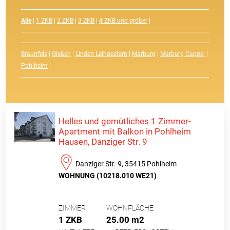
Alle
|
1 ZKB
|
2 ZKB
|
3 ZKB
|
4 ZKB und größer
|
Braunfels
|
Gießen
|
Linden Leihgestern
|
Marburg
|
Marburg Cappel
|
Pohlheim
|
Helles und gemütliches 1 Zimmer-
Apartment mit Balkon in Pohlheim
Hausen, Danziger Str. 9
Danziger Str. 9, 35415 Pohlheim
WOHNUNG (10218.010 WE21)
ZIMMER
WOHNFLÄCHE
1 ZKB
25.00 m2