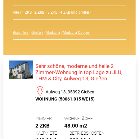
Alle
|
1 ZKB
|
2 ZKB
|
3 ZKB
|
4 ZKB und größer
|
Braunfels
|
Gießen
|
Marburg
|
Marburg Cappel
|
Sehr schöne, moderne und helle 2
Zimmer-Wohnung in top Lage zu JLU,
THM & City, Aulweg 13, Gießen
Aulweg 13, 35392 Gießen
WOHNUNG (50061.015 WE15)
ZIMMER
WOHNFLÄCHE
2 ZKB
48.00 m2
KALTMIETE
BETRIEBSKOSTEN