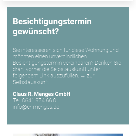
Besichtigungstermin
gewünscht?
Sie interessieren sich für diese Wohnung und
möchten einen unverbindlichen
Besichtigungstermin vereinbaren? Denken Sie
dran, vorher die Selbstauskunft unter
folgendem Link auszufüllen:
→ zur
Selbstauskunft.
Claus R. Menges GmbH
Tel. 0641 974 66 0
info@cr-menges.de