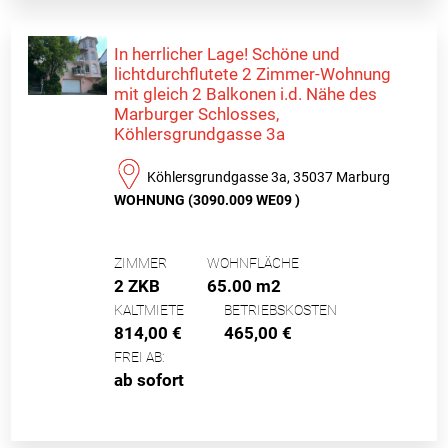
In herrlicher Lage! Schöne und
lichtdurchflutete 2 Zimmer-Wohnung
mit gleich 2 Balkonen i.d. Nähe des
Marburger Schlosses,
Köhlersgrundgasse 3a
Köhlersgrundgasse 3a, 35037 Marburg
WOHNUNG (3090.009 WE09 )
ZIMMER
WOHNFLÄCHE
2 ZKB
65.00 m2
KALTMIETE
BETRIEBSKOSTEN
814,00 €
465,00 €
FREI AB:
ab sofort