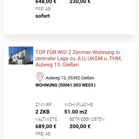
648,00 €
230,00 €
FREI AB:
sofort
TOP FÜR WG! 2 Zimmer-Wohnung in
zentraler Lage zu JLU, UKGM u. THM,
Aulweg 13, Gießen
Aulweg 13, 35392 Gießen
WOHNUNG (50061.003 WE03 )
ZIMMER
WOHNFLÄCHE
2 ZKB
51.00 m2
KALTMIETE
BETRIEBSKOSTEN
689,00 €
200,00 €
FREI AB: