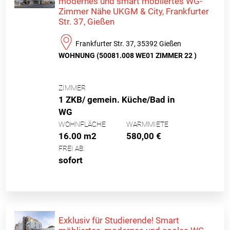
modernes und smart möbliertes WG-
Zimmer Nähe UKGM & City, Frankfurter
Str. 37, Gießen
Frankfurter Str. 37, 35392 Gießen
WOHNUNG (50081.008 WE01 ZIMMER 22 )
ZIMMER
1 ZKB/ gemein. Küche/Bad in
WG
WOHNFLÄCHE
WARMMIETE
16.00 m2
580,00 €
FREI AB:
sofort
Exklusiv für Studierende! Smart