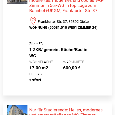
möbliertes, modernes und cooles WG-
Zimmer in 5er-WG in top Lage zum
Bahnhof+UKGM, Frankfurter Str. 37
Frankfurter Str. 37, 35392 Gießen
WOHNUNG (50081.010 WE01 ZIMMER 24)
ZIMMER
1 ZKB/ gemein. Küche/Bad in
WG
WOHNFLÄCHE
WARMMIETE
17.00 m2
600,00 €
FREI AB:
sofort
Nur für Studierende: Helles, modernes
und smart möbliertes WG-Zimmer,