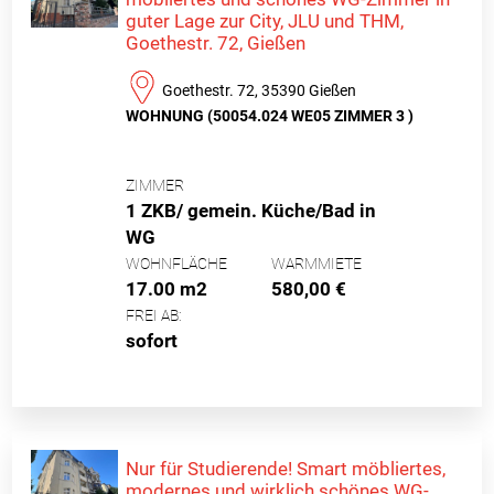
guter Lage zur City, JLU und THM,
Goethestr. 72, Gießen
Goethestr. 72, 35390 Gießen
WOHNUNG (50054.024 WE05 ZIMMER 3 )
ZIMMER
1 ZKB/ gemein. Küche/Bad in
WG
WOHNFLÄCHE
WARMMIETE
17.00 m2
580,00 €
FREI AB:
sofort
Nur für Studierende! Smart möbliertes,
modernes und wirklich schönes WG-