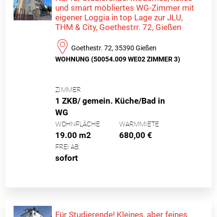
und smart möbliertes WG-Zimmer mit
eigener Loggia in top Lage zur JLU,
THM & City, Goethestrr. 72, Gießen
Goethestr. 72, 35390 Gießen
WOHNUNG (50054.009 WE02 ZIMMER 3)
ZIMMER
1 ZKB/ gemein. Küche/Bad in
WG
WOHNFLÄCHE
WARMMIETE
19.00 m2
680,00 €
FREI AB:
sofort
Für Studierende! Kleines, aber feines