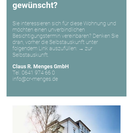
gewünscht?
Sie interessieren sich für diese Wohnung und
möchten einen unverbindlichen
Besichtigungstermin vereinbaren? Denken Sie
dran, vorher die Selbstauskunft unter
folgendem Link auszufüllen:
→ zur
Selbstauskunft.
Claus R. Menges GmbH
Tel. 0641 974 66 0
info@cr-menges.de