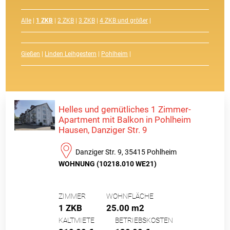
Alle
|
1 ZKB
|
2 ZKB
|
3 ZKB
|
4 ZKB und größer
|
Gießen
|
Linden Leihgestern
|
Pohlheim
|
Helles und gemütliches 1 Zimmer-
Apartment mit Balkon in Pohlheim
Hausen, Danziger Str. 9
Danziger Str. 9, 35415 Pohlheim
WOHNUNG (10218.010 WE21)
ZIMMER
WOHNFLÄCHE
1 ZKB
25.00 m2
KALTMIETE
BETRIEBSKOSTEN