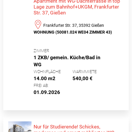
Apartment mit WG-Dachterrasse in top
Lage zum Bahnhof+UKGM, Frankfurter
Str. 37, Gießen
Frankfurter Str. 37, 35392 Gießen
WOHNUNG (50081.024 WE04 ZIMMER 43)
ZIMMER
1 ZKB/ gemein. Küche/Bad in
WG
WOHNFLÄCHE
WARMMIETE
14.00 m2
540,00 €
FREI AB:
01.09.2026
Nur für Studierende! Schickes,