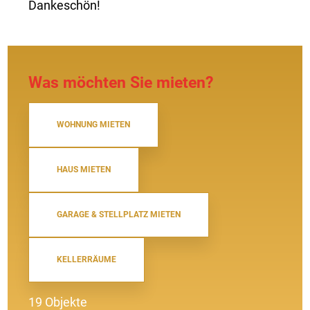
Dankeschön!
Was möchten Sie mieten?
WOHNUNG MIETEN
HAUS MIETEN
GARAGE & STELLPLATZ MIETEN
KELLERRÄUME
19 Objekte