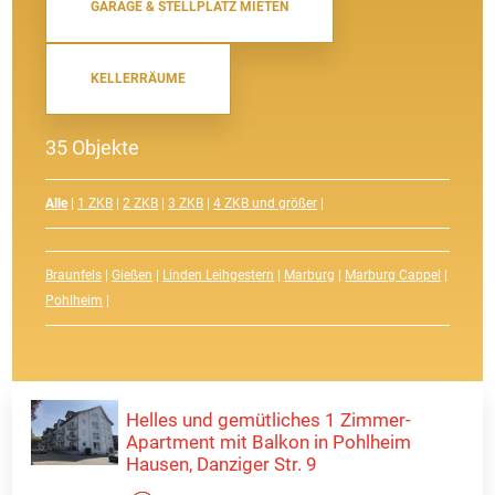
GARAGE & STELLPLATZ MIETEN
KELLERRÄUME
35 Objekte
Alle
|
1 ZKB
|
2 ZKB
|
3 ZKB
|
4 ZKB und größer
|
Braunfels
|
Gießen
|
Linden Leihgestern
|
Marburg
|
Marburg Cappel
|
Pohlheim
|
Helles und gemütliches 1 Zimmer-
Apartment mit Balkon in Pohlheim
Hausen, Danziger Str. 9