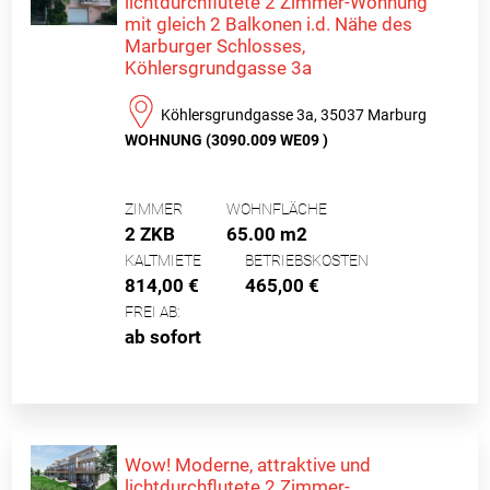
lichtdurchflutete 2 Zimmer-Wohnung
mit gleich 2 Balkonen i.d. Nähe des
Marburger Schlosses,
Köhlersgrundgasse 3a
Köhlersgrundgasse 3a, 35037 Marburg
WOHNUNG (3090.009 WE09 )
ZIMMER
WOHNFLÄCHE
2 ZKB
65.00 m2
KALTMIETE
BETRIEBSKOSTEN
814,00 €
465,00 €
FREI AB:
ab sofort
Wow! Moderne, attraktive und
lichtdurchflutete 2 Zimmer-