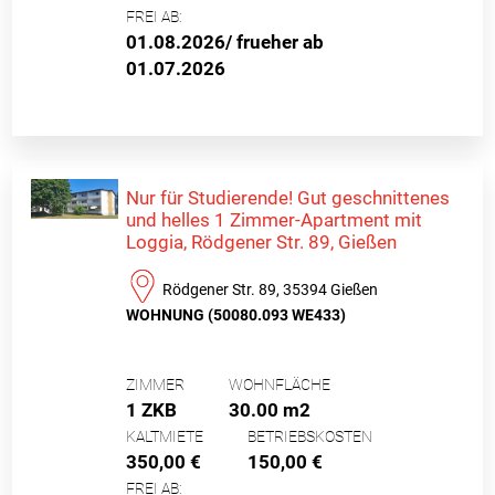
FREI AB:
01.08.2026/ frueher ab
01.07.2026
Nur für Studierende! Gut geschnittenes
und helles 1 Zimmer-Apartment mit
Loggia, Rödgener Str. 89, Gießen
Rödgener Str. 89, 35394 Gießen
WOHNUNG (50080.093 WE433)
ZIMMER
WOHNFLÄCHE
1 ZKB
30.00 m2
KALTMIETE
BETRIEBSKOSTEN
350,00 €
150,00 €
FREI AB: