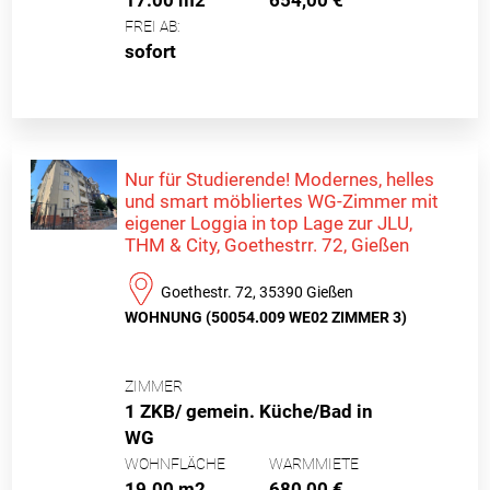
FREI AB:
sofort
Nur für Studierende! Modernes, helles
und smart möbliertes WG-Zimmer mit
eigener Loggia in top Lage zur JLU,
THM & City, Goethestrr. 72, Gießen
Goethestr. 72, 35390 Gießen
WOHNUNG (50054.009 WE02 ZIMMER 3)
ZIMMER
1 ZKB/ gemein. Küche/Bad in
WG
WOHNFLÄCHE
WARMMIETE
19.00 m2
680,00 €