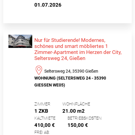
01.07.2026
Nur für Studierende! Modernes,
schönes und smart möbliertes 1
Zimmer-Apartment im Herzen der City,
Seltersweg 24, Gießen
Seltersweg 24, 35390 Gießen
WOHNUNG (SELTERSWEG 24 - 35390
GIESSEN WE05)
ZIMMER
WOHNFLÄCHE
1 ZKB
21.00 m2
KALTMIETE
BETRIEBSKOSTEN
410,00 €
150,00 €
FREI AB: